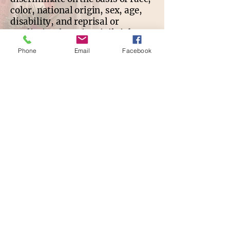
color, national origin, sex, age,
disability, and reprisal or
retaliation for prior civil rights
activity. Read more
here
.
Phone
Email
Facebook
La Despensa de Alimentos del
IMC atiende a familias del
extremo norte de Chicago.
Seguimos una tradición de
servicio establecida por las
parroquias católicas de la zona.
La despensa está abierta a todas
las personas que necesiten
alimentos y no discrimina por
motivos de raza, color, origen
nacional, sexo, edad,
discapacidad, ni por represalias
o retaliación debido a actividades
previas relacionadas con los
derechos civiles. Lea más
aquí
.